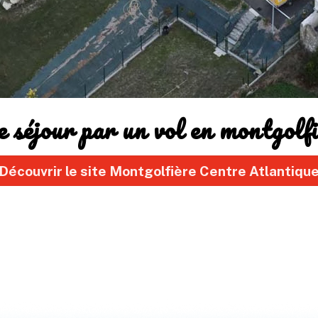
 séjour par un vol en montgolfiè
Découvrir le site Montgolfière Centre Atlantiqu