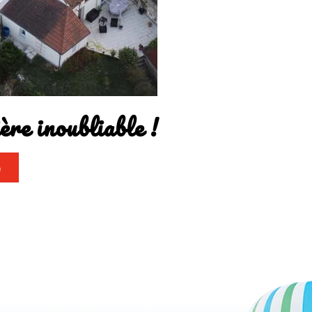
re inoubliable !
e