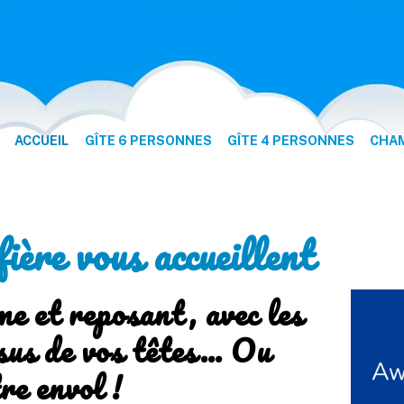
ACCUEIL
GÎTE 6 PERSONNES
GÎTE 4 PERSONNES
CHAM
ère vous accueillent
me et reposant, avec les
sus de vos têtes… Ou
re envol !