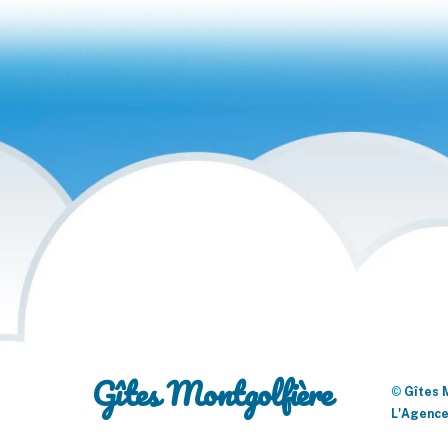
Gîtes Montgolfière
©
Gîtes 
L'Agence